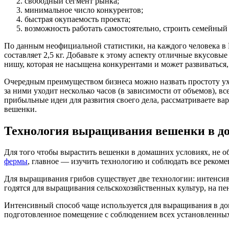
свободный сегмент рынка;
минимальное число конкурентов;
быстрая окупаемость проекта;
возможность работать самостоятельно, строить семейный 
По данным неофициальной статистики, на каждого человека в Р
составляет 2,5 кг. Добавьте к этому аспекту отличные вкусовы
нишу, которая не насыщена конкурентами и может развиваться,
Очередным преимуществом бизнеса можно назвать простоту ухо
за ними уходит несколько часов (в зависимости от объемов), 
прибыльные идеи для развития своего дела, рассматриваете ва
вешенки.
Технология выращивания вешенки в д
Для того чтобы вырастить вешенки в домашних условиях, не об
фермы
, главное — изучить технологию и соблюдать все реком
Для выращивания грибов существует две технологии: интенсив
годятся для выращивания сельскохозяйственных культур, на пе
Интенсивный способ чаще используется для выращивания в до
подготовленное помещение с соблюдением всех установленных 