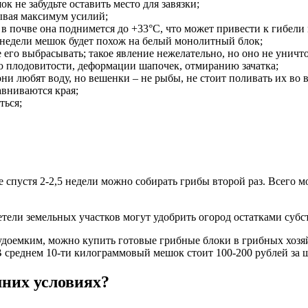
 не забудьте оставить место для завязки;
ывая максимум усилий;
 в почве она поднимется до +33°С, что может привести к гибели
 недели мешок будет похож на белый монолитный блок;
 его выбрасывать; такое явление нежелательно, но оно не уничт
ю плодовитости, деформации шапочек, отмиранию зачатка;
ни любят воду, но вешенки – не рыбы, не стоит поливать их во 
авниваются края;
ться;
спустя 2-2,5 недели можно собирать грибы второй раз. Всего мо
тели земельных участков могут удобрить огород остатками субст
рудоемким, можно купить готовые грибные блоки в грибных хоз
В среднем 10-ти килограммовый мешок стоит 100-200 рублей за ш
них условиях?