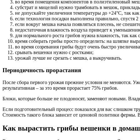
во время помещения компонентов в полиэтиленовый мешок
субстрат и мицелий нужно трамбовать в мешок, приклад
не допускайте увеличения температуры до +24°С, так как
если технология посадки выполнена правильно, спустя 2
если вокруг мешка начала появляться плесень, не спешите
недостаточная влажность воздуха приведет к уменьшени
для нормального роста грибов нужна влажность, так как о
время собирать грибы просто определить: на шляпке выр
во время созревания грибы будут очень быстро увеличива
срывать вешенки нужно с ростками;
урожай лучше не срезать с мешка, а выкручивать.
Периодичность прорастания
После сбора первого урожая прежние условия не меняются. Уже 
результативная – за это время прорастает 75% грибов.
Блоки, которые больше не плодоносят, заменяют новыми. Владе
Если подготовительный процесс показался для вас слишком т
Стоимость такого блока зависит от ценовой политики фермы. 
Как вырастить грибы вешенки в домаш