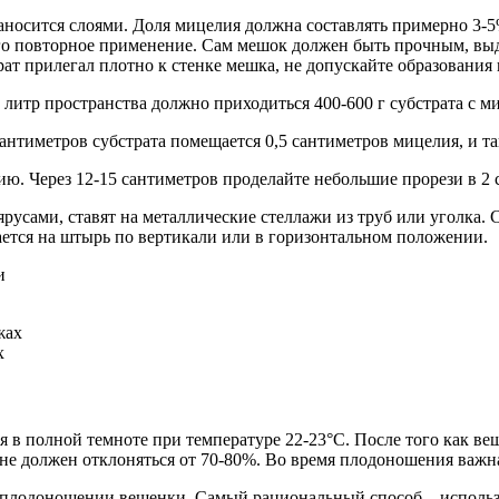
носится слоями. Доля мицелия должна составлять примерно 3-5
его повторное применение. Сам мешок должен быть прочным, вы
трат прилегал плотно к стенке мешка, не допускайте образовани
литр пространства должно приходиться 400-600 г субстрата с м
антиметров субстрата помещается 0,5 сантиметров мицелия, и та
ию. Через 12-15 сантиметров проделайте небольшие прорези в 2
усами, ставят на металлические стеллажи из труб или уголка.
вается на штырь по вертикали или в горизонтальном положении.
х
 в полной темноте при температуре 22-23°С. После того как ве
не должен отклоняться от 70-80%. Во время плодоношения важна
 плодоношении вешенки. Самый рациональный способ – использо