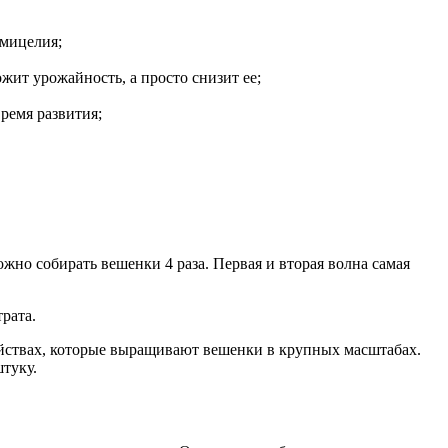
 мицелия;
ожит урожайность, а просто снизит ее;
время развития;
жно собирать вешенки 4 раза. Первая и вторая волна самая
рата.
яйствах, которые выращивают вешенки в крупных масштабах.
туку.