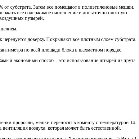
% от субстрата. Затем все помещают в полиэтиленовые мешки.
держать все содержимое наполнение и достаточно плотную
я воздушных пузырей.
ицелием.
к чередуется доверху. Покрывают все плотным слоем субстрата.
 сантиметра по всей площади блока в шахматном порядке.
 Самый экономный способ – это использование штырей из прута
шенки проросли, мешки переносят в комнату с температурой 14-
 вентиляция воздуха, которая может быть естественной.
вать люминесцентные лампы. Характер освещения – 5 Вт на 1