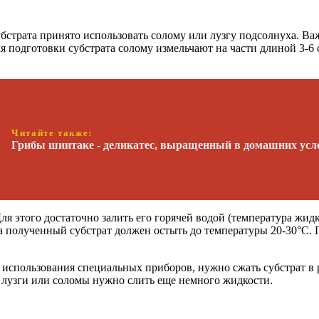
страта принято использовать солому или лузгу подсолнуха. Важ
подготовки субстрата солому измельчают на части длиной 3-6 с
Читайте также:
Грибы шиитаке - деликатес, выращенный в домашних усл
 этого достаточно залить его горячей водой (температура жидко
т, а полученный субстрат должен остыть до температуры 20-30°С
з использования специальных приборов, нужно сжать субстрат в
с лузги или соломы нужно слить еще немного жидкости.