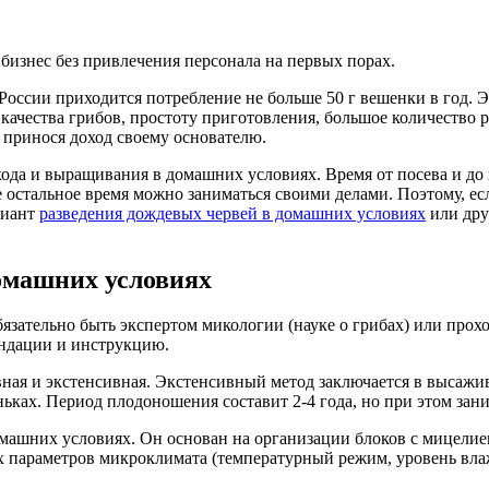
бизнес без привлечения персонала на первых порах.
оссии приходится потребление не больше 50 г вешенки в год. Э
е качества грибов, простоту приготовления, большое количество
 принося доход своему основателю.
да и выращивания в домашних условиях. Время от посева и до мо
все остальное время можно заниматься своими делами. Поэтому,
риант
разведения дождевых червей в домашних условиях
или дру
омашних условиях
язательно быть экспертом микологии (науке о грибах) или прох
ендации и инструкцию.
ная и экстенсивная. Экстенсивный метод заключается в высажи
ньках. Период плодоношения составит 2-4 года, но при этом зан
машних условиях. Он основан на организации блоков с мицелие
параметров микроклимата (температурный режим, уровень влажн