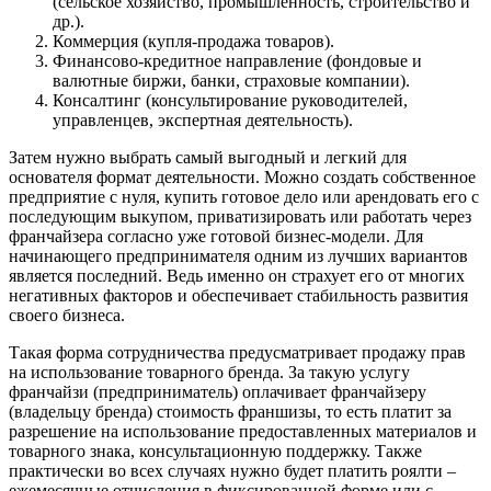
(сельское хозяйство, промышленность, строительство и
др.).
Коммерция (купля-продажа товаров).
Финансово-кредитное направление (фондовые и
валютные биржи, банки, страховые компании).
Консалтинг (консультирование руководителей,
управленцев, экспертная деятельность).
Затем нужно выбрать самый выгодный и легкий для
основателя формат деятельности. Можно создать собственное
предприятие с нуля, купить готовое дело или арендовать его с
последующим выкупом, приватизировать или работать через
франчайзера согласно уже готовой бизнес-модели. Для
начинающего предпринимателя одним из лучших вариантов
является последний. Ведь именно он страхует его от многих
негативных факторов и обеспечивает стабильность развития
своего бизнеса.
Такая форма сотрудничества предусматривает продажу прав
на использование товарного бренда. За такую услугу
франчайзи (предприниматель) оплачивает франчайзеру
(владельцу бренда) стоимость франшизы, то есть платит за
разрешение на использование предоставленных материалов и
товарного знака, консультационную поддержку. Также
практически во всех случаях нужно будет платить роялти –
ежемесячные отчисления в фиксированной форме или с