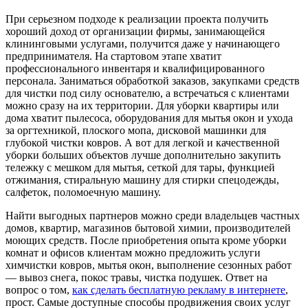
При серьезном подходе к реализации проекта получить
хороший доход от организации фирмы, занимающейся
клининговыми услугами, получится даже у начинающего
предпринимателя. На стартовом этапе хватит
профессионального инвентаря и квалифицированного
персонала. Заниматься обработкой заказов, закупками средств
для чистки под силу основателю, а встречаться с клиентами
можно сразу на их территории. Для уборки квартиры или
дома хватит пылесоса, оборудования для мытья окон и ухода
за оргтехникой, плоского мопа, дисковой машинки для
глубокой чистки ковров. А вот для легкой и качественной
уборки больших объектов лучше дополнительно закупить
тележку с мешком для мытья, сеткой для тары, функцией
отжимания, стиральную машину для стирки спецодежды,
салфеток, поломоечную машину.
Найти выгодных партнеров можно среди владельцев частных
домов, квартир, магазинов бытовой химии, производителей
моющих средств. После приобретения опыта кроме уборки
комнат и офисов клиентам можно предложить услуги
химчистки ковров, мытья окон, выполнение сезонных работ
— вывоз снега, покос травы, чистка подушек. Ответ на
вопрос о том,
как сделать бесплатную рекламу в интернете
,
прост. Самые доступные способы продвижения своих услуг