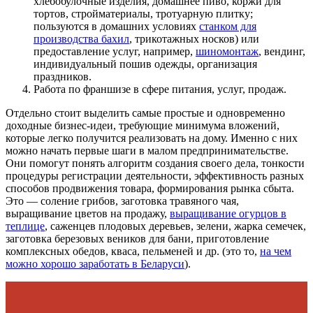
хлебобулочные изделия, домашнее пиво, коржи для
тортов, стройматериалы, тротуарную плитку;
пользуются в домашних условиях
станком для
производства бахил
, трикотажных носков) или
предоставление услуг, например,
шиномонтаж
, вендинг,
индивидуальный пошив одежды, организация
праздников.
Работа по франшизе в сфере питания, услуг, продаж.
Отдельно стоит выделить самые простые и одновременно
доходные бизнес-идеи, требующие минимума вложений,
которые легко получится реализовать на дому. Именно с них
можно начать первые шаги в малом предпринимательстве.
Они помогут понять алгоритм создания своего дела, тонкости
процедуры регистрации деятельности, эффективность разных
способов продвижения товара, формирования рынка сбыта.
Это — соление грибов, заготовка травяного чая,
выращивание цветов на продажу,
выращивание огурцов в
теплице
, саженцев плодовых деревьев, зелени, жарка семечек,
заготовка березовых веников для бани, приготовление
комплексных обедов, кваса, пельменей и др. (это то,
на чем
можно хорошо заработать в Беларуси
).