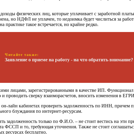
а доходы физических лиц, которые уплачивает с заработной плат
чена, но НДФЛ не уплачен, то недоимка будет числиться за работ
а практике такое встречается, но крайне редко.
Читайте также:
Заявление о приеме на работу - на что обратить внимание?
кими лицами, зарегистрированными в качестве ИП. Функционал 
о и проводить сверку взаиморасчетов, вносить изменения в ЕГР
 он-лайн кабинетах проверить задолженность по ИНН, причем п
ьного блуждания по интернет-ресурсам.
ть задолженность только по Ф.И.О. – не стоит вестись на эти 
та ФССП и то, требующая уточнения. Также не стоит соглашать
х ресурсах бесплатно.