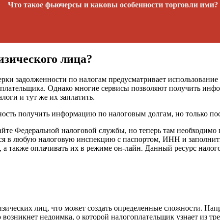
Что такое фьючерсы и каковы особенности торговли ими?
изического лица?
ерки задолженности по налогам предусматривает использование
гоплательщика. Однако многие сервисы позволяют получить инф
логи и тут же их заплатить.
жность получить информацию по налоговым долгам, но только по
айте Федеральной налоговой службы, но теперь там необходимо
ься в любую налоговую инспекцию с паспортом, ИНН и заполнит
 а также оплачивать их в режиме он-лайн. Данный ресурс нало
физических лиц, что может создать определенные сложности. На
то возникнет недоимка, о которой налогоплательщик узнает из тр