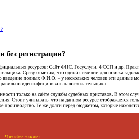
и?
и без регистрации?
фициальных ресурсов: Сайт ФНС, Госуслуги, ФССП и др. Практи
тельщика. Сразу отметим, что одной фамилии для поиска задолж
о введение полных Ф.И.О. – у нескольких человек эти данные м
правильно идентифицировать налогоплательщика.
ности только на сайте службы судебных приставов. В этом случ
дения. Стоит учитывать, что на данном ресурсе отображается тол
 производство. Те же долги перед бюджетом, которые находятся
Читайте также: