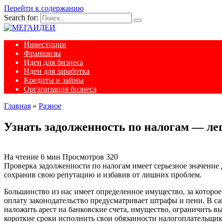
Перейти к содержанию
Search for:
Инвестиции
Франшизы
Идеи для бизнеса
Идеи для заработка
Кредиты и займы
Организация бизнеса
Главная
»
Разное
Узнать задолженность по налогам — лег
На чтение
6 мин
Просмотров
320
Проверка задолженности по налогам имеет серьезное значение
сохранив свою репутацию и избавив от лишних проблем.
Большинство из нас имеет определенное имущество, за которое
оплату законодательство предусматривает штрафы и пени. В с
наложить арест на банковские счета, имущество, ограничить в
короткие сроки исполнить свои обязанности налогоплательщик