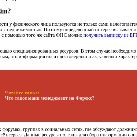
айн?
сти у физического лица пользуются не только сами налогоплат
ках с недвижимостью. Поэтому определенный интерес вызывает 
р, с помощью того же сайта ФНС можно
получить выписку из Е
ощью специализированных ресурсов. В этом случае необходимо
енным, что информация носит достоверный и актуальный характе
Читайте также:
Что такое мани менеджмент на Форекс?
форумах, группах в социальных сетях, где обсуждают должников
сё всерьез. Данные ресурсы полезны для сбора информации о юр