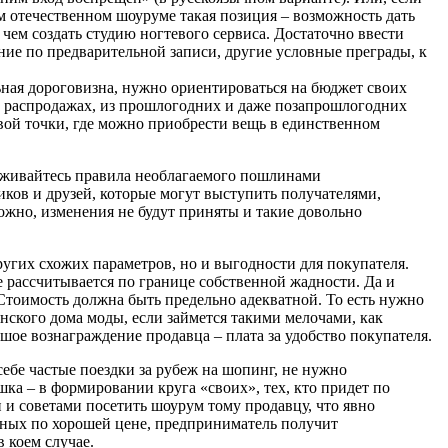
ом отечественном шоуруме такая позиция – возможность дать
чем создать студию ногтевого сервиса. Достаточно ввести
ние по предварительной записи, другие условные преграды, к
ьная дороговизна, нужно ориентироваться на бюджет своих
ых распродажах, из прошлогодних и даже позапрошлогодних
ой точки, где можно приобрести вещь в единственном
держивайтесь правила необлагаемого пошлинами
ников и друзей, которые могут выступить получателями,
ожно, изменения не будут приняты и такие довольно
угих схожих параметров, но и выгодности для покупателя.
же рассчитывается по границе собственной жадности. Да и
Стоимость должна быть предельно адекватной. То есть нужно
нского дома моды, если займется такими мелочами, как
шое вознаграждение продавца – плата за удобство покупателя.
ебе частые поездки за рубеж на шопинг, не нужно
шка – в формировании круга «своих», тех, кто придет по
и советами посетить шоурум тому продавцу, что явно
нных по хорошей цене, предприниматель получит
в коем случае.