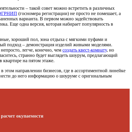
еятельности – такой совет можно встретить в различных
ОГРНИП
(госномера регистрации) не просто не помешает, а
траненных варианта. В первом можно задействовать
ика. Еще одна версия, которая набирает популярность в
чные, хороший пол, зона отдыха с мягкими пуфами и
сный подход – демонстрация изделий живыми моделями.
непросто, легче, конечно, чем
создать квест-комнату
, но
гласитесь, странно будет выглядеть шоурум, предлагающий
 квартире на пятом этаже.
в этом направлении бизнесов, где в ассортиментной линейке
донести до него информацию о шоуруме с оригинальным
и расчет окупаемости