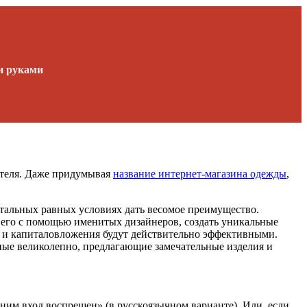
ми руками
ателя. Даже придумывая
название интернет-магазина одежды
,
остальных равных условиях дать весомое преимущество.
ь его с помощью именитых дизайнеров, создать уникальные
я и капиталовложения будут действительно эффективными.
ные великолепно, предлагающие замечательные изделия и
ним вход воспрещен» (в русскоязычном варианте). Или, если