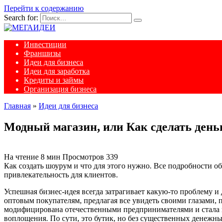
Перейти к содержанию
Search for:
Инвестиции
Франшизы
Идеи для бизнеса
Идеи для заработка
Кредиты и займы
Организация бизнеса
Главная
»
Идеи для бизнеса
Модный магазин, или Как сделать день
На чтение
8 мин
Просмотров
339
Как создать шоурум и что для этого нужно. Все подробности об
привлекательность для клиентов.
Успешная бизнес-идея всегда затрагивает какую-то проблему и
оптовым покупателям, предлагая все увидеть своими глазами, 
модифицирована отечественными предпринимателями и стала ин
воплощения. По сути, это бутик, но без существенных денежны