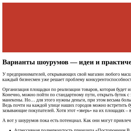
Варианты шоурумов — идеи и практиче
У предпринимателей, открывающих свой магазин любого масшта
каждый бизнесмен уже решает проблему конкурентоспособност
Организация площадки по реализации товаров, которая будет ин
Конечно, можно пойти по стандартному пути, открыть бутик с
манекены. Но… для этого нужны деньги, при этом весьма боль
Ведь почти на каждой улице наших городов можно встретить 
зазывающие покупателей. Хотя этот «зверь» на их площадях – в
А вот у шоурумов пока есть потенциал. Как они могут привле
Агрессивная подчеркнутость принципа «Посторонним В.».