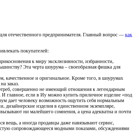
ы для отечественного предпринимателя. Главный вопрос —
как
ивлекать покупателей:
 прикосновения к миру эксклюзивности, избранности,
ьшинству? Эта черта шоурума – своеобразная фишка для
, качественное и оригинальное. Кроме того, в шоурумах
на заказ.
потреб, совершенно не имеющий отношения к легендарным
И главное, если в Иу можно купить приличное изделие «под
урум дает человеку возможность ощутить себя нормальным
ии, дизайнерские изделия в единственном экземпляре,
 вызывают ни малейшего сомнения, а цена адекватна и почти
я вещь, а иногда продавцы даже навязывают сервис,
зачастую сопровождающееся модными показами, обсуждениями