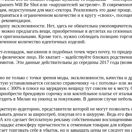
spassers Will Be Shot или «нарушителей застрелят». В современн
м, недоступным для масс-сектора. Реализовать это даже проще, 
траняться в ограниченном количестве и в кругу «своих», посеще
о рекомендации.
ципу эксклюзивности. Нет, здесь не обязательна умопомрачител
о можно предлагать вещи, приобретенные в аутлетах на сезонн
и оригинальными. Кроме того, нужно соблюдать позицию торгов
аниченное количество идентичных изделий.
нет-площадок, магазинов и подобных точек через почту, то при
но физическое лицо. Не хватает – задействуйте близких родствен
митов. Эти данные действительны до середины 2017 года (возм
 не только с точки зрения моды, эксклюзивности, качества и др
астую устанавливается согласно справочнику «а с потолка» или 
к с 300% в плюсе на заурядную вещицу тут совсем не к месту. 
приобрести брендовую сорочку или коктейльное платье от италья
ездить в Милан на уикенд за покупками. В данном случае неболь
джетную аудиторию, представители которой не могут позволить с
ывать деньги за ширпотреб, покупая его в шоуруме. Ведь его фи
 А кто сделает бесплатную рекламу собственными восхищениями 
площадке атмосферу причастности к отменным товарам для избра
ает торговать себе в убыток, но и завышать цены не следует ни 