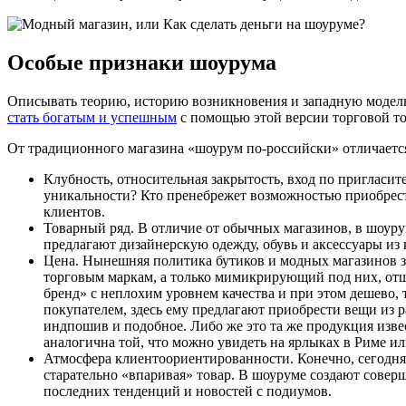
Особые признаки шоурума
Описывать теорию, историю возникновения и западную модель
стать богатым и успешным
с помощью этой версии торговой то
От традиционного магазина «шоурум по-российски» отличаетс
Клубность, относительная закрытость, вход по пригласи
уникальности? Кто пренебрежет возможностью приобрести
клиентов.
Товарный ряд. В отличие от обычных магазинов, в шоуру
предлагают дизайнерскую одежду, обувь и аксессуары из 
Цена. Нынешняя политика бутиков и модных магазинов з
торговым маркам, а только мимикрирующий под них, отш
бренд» с неплохим уровнем качества и при этом дешево,
покупателем, здесь ему предлагают приобрести вещи из р
индпошив и подобное. Либо же это та же продукция изве
аналогична той, что можно увидеть на ярлыках в Риме и
Атмосфера клиентоориентированности. Конечно, сегодня
старательно «впаривая» товар. В шоуруме создают сове
последних тенденций и новостей с подиумов.