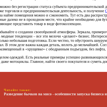
 можно без регистрации статуса субъекта предпринимательской д
 же торговля и предпринимательская деятельность, и получение
т на найме помещения можно и сэкономить. Тут есть два распрос
ые далеко не в проходном месте, что крайне необходимо для бут
ляющие представить товар в виде фотоколлекции.
абывайте о создании своеобразной атмосферы. Зеркала, примеро
ь модные тенденции – все эти мелочи «делают» бизнес. Интере
олько небольшая подготовка. Если честно, то обустроить шоурум 
ал. В этом деле важна каждая деталь, вплоть до мельчайшей. Со
размещенный в «хрущевке» с ободранным подъездом, без лифта, в
целом одеждой. Есть реальные примеры успешно развивающихся 
и даже мотоциклы. Главное, найти своего покупателя и суметь 
Читайте также:
Разведение бычков на мясо - особенности запуска бизнеса 