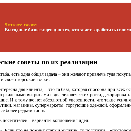
Читайте также:
Выгодные бизнес-идеи для тех, кто хочет заработать свои
ские советы по их реализации
ба, есть одна общая задача – они желают привлечь туда покуп
и своей торговой точки.
тересна для клиента, – это та база, которая способна при всех 
 зеркальными витринами в два человеческих роста, декорироват
шие. И к тому же нет абсолютной уверенности, что такие усили
бутики, магазины, супермаркеты, торгующие одеждой, оформлен
се более редкий гость.
чь посетителей – варианты воплощения идеи:
 Если кто не помнит старый мультик, то подсказка – «посторон