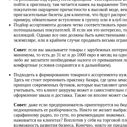
пойти к оригиналу, там читается намек на выражение Tre
покупателю ощущение причастности к высокой моде, веща
пригласительные билеты для клиентов, что будут распрос
примеру, обязательное вступление в группу или в клуб п
Подбор ассортимента должен четко соответствовать прин
потенциальных покупателей. И если им это интересно, т
коллекций. Однако все они должны быть качественными 
экземпляре, или в крайнем случае продавать весьма огр
Совет
: если вы заказываете товары с зарубежных интер
минимума, то есть до 31 кг и до 1000 евро в месяц на од
либо же заплатите необходимые налоги от превышения ли
комфортные условия сохранятся и в дальнейшем).
Подходить к формированию товарного ассортимента нужно
Здесь не стоит перенимать практику базара, где цена зач
принцип современных бутиков, которые выставляют ценни
учитывать, что клиент шоурума может и самостоятельно 
оформление заказа и доставка. Также он вполне может съ
Совет
: даже если предприниматель ориентируется на бю
недооценивать ее разборчивость. Никто не желает выбрас
сарафанному радио, по сути, по рекомендации знакомых.
наживается на клиентах? Воплотив у себя на торговой 
возможность развития бизнеса. Конечно, никто не предлаг