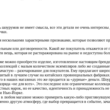
 шоурумов не имеет смысла, все эти детали не очень интересн
чки.
я несколькими характерными признаками, которые позволяют пр
тельным или договоренности. Какой же покупатель откажется от
 вещь, которая не растиражирована на рынке и недоступна бол
ме можно приобрести изделие, изготовленное настоящим брендом
коллекций с малым количеством экземпляров либо же созданные 
ачастую – разочарование для покупателя. Ему предлагают шир
итый в лучшем случае на китайских провинциальных фабриках. 
 то в наших магазинах это же продается за «дурные» деньги. Шо
азряда «не для всех». Это последние или ограниченные коллекц
стных марок, но ее качество, идентичность и принадлежность не
ли Нью-Йорке.
 в любом магазине можно примерить какую-либо приглянувшуюс
ршенно другую атмосферу, где выбор превращается в событие, 