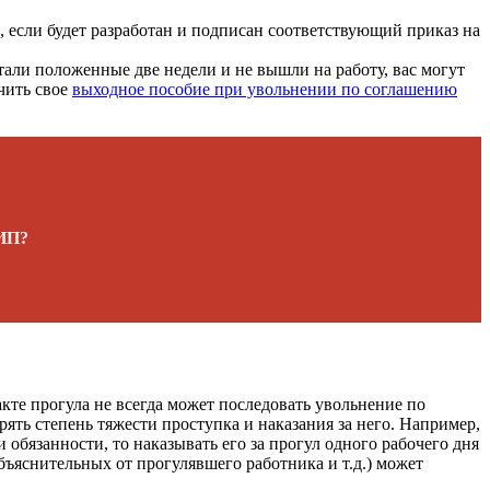
е, если будет разработан и подписан соответствующий приказ на
тали положенные две недели и не вышли на работу, вас могут
чить свое
выходное пособие при увольнении по соглашению
 ИП?
кте прогула не всегда может последовать увольнение по
ять степень тяжести проступка и наказания за него. Например,
обязанности, то наказывать его за прогул одного рабочего дня
ъяснительных от прогулявшего работника и т.д.) может