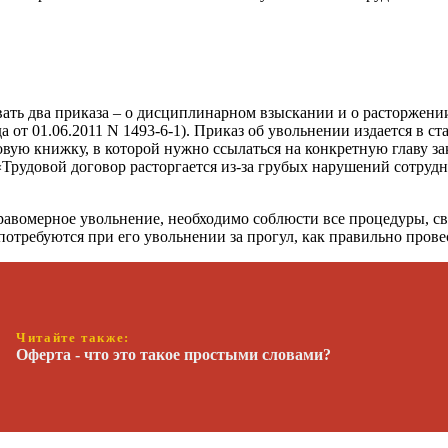
вать два приказа – о дисциплинарном взыскании и о расторжении
 от 01.06.2011 N 1493-6-1). Приказ об увольнении издается в с
ую книжку, в которой нужно ссылаться на конкретную главу закона
рудовой договор расторгается из-за грубых нарушений сотрудни
правомерное увольнение, необходимо соблюсти все процедуры, св
потребуются при его увольнении за прогул, как правильно прове
Читайте также:
Оферта - что это такое простыми словами?