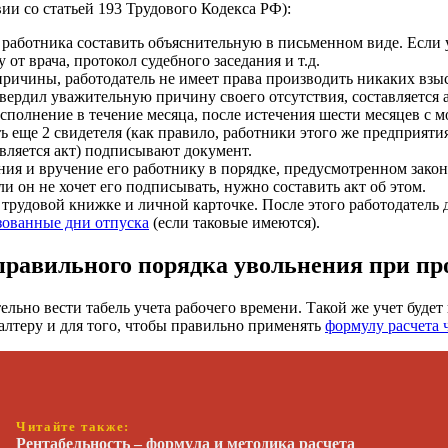
ии со статьей 193 Трудового Кодекса РФ):
т работника составить объяснительную в письменном виде. Если
от врача, протокол судебного заседания и т.д.
причины, работодатель не имеет права производить никаких взы
вердил уважительную причину своего отсутствия, составляется 
сполнение в течение месяца, после истечения шести месяцев с 
 еще 2 свидетеля (как правило, работники этого же предприяти
авляется акт) подписывают документ.
я и вручение его работнику в порядке, предусмотренном законо
и он не хочет его подписывать, нужно составить акт об этом.
трудовой книжке и личной карточке. После этого работодатель д
зованные дни отпуска
(если таковые имеются).
правильного порядка увольнения при пр
льно вести табель учета рабочего времени. Такой же учет будет
алтеру и для того, чтобы правильно применять
формулу расчета
Читайте также:
Рентабельность – формула и методика расчета