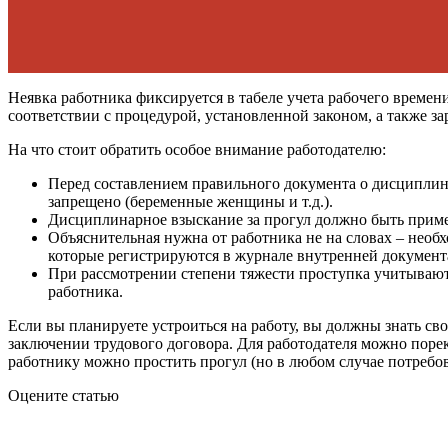
Неявка работника фиксируется в табеле учета рабочего времен
соответствии с процедурой, установленной законом, а также 
На что стоит обратить особое внимание работодателю:
Перед составлением правильного документа о дисциплина
запрещено (беременные женщины и т.д.).
Дисциплинарное взыскание за прогул должно быть приме
Объяснительная нужна от работника не на словах – необх
которые регистрируются в журнале внутренней документац
При рассмотрении степени тяжести проступка учитываютс
работника.
Если вы планируете устроиться на работу, вы должны знать св
заключении трудового договора. Для работодателя можно порек
работнику можно простить прогул (но в любом случае потребо
Оцените статью