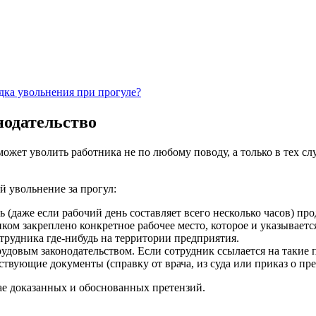
дка увольнения при прогуле?
нодательство
ожет уволить работника не по любому поводу, а только в тех сл
й увольнение за прогул:
 (даже если рабочий день составляет всего несколько часов) пр
ником закреплено конкретное рабочее место, которое и указываетс
сотрудника где-нибудь на территории предприятия.
удовым законодательством. Если сотрудник ссылается на такие п
ствующие документы (справку от врача, из суда или приказ о пр
чае доказанных и обоснованных претензий.