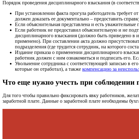
Порядок проведения дисциплинарного взыскания (в соответств
При установлении факта прогула работодатель требует о
должен доказать ее документально – предоставить справку 
Если объяснительная представлена и есть уважительные 
Если работник не предоставил объяснительную и не подт
дисциплинарного взыскания (должно быть приведено в и
применено). При составлении акта должно присутствовать
подразделения (где трудится сотрудник, на которого сост
Издание приказа о применении дисциплинарного взыскани
работник должен с ним ознакомиться и подписать его. Есл
Увольнение сотрудника с соответствующей записью в его 
которые он отработал), а также
компенсацию за неисполь
Что еще нужно учесть при соблюдении 
Для того чтобы правильно фиксировать явку работников, желате
заработной плате. Данные о заработной плате необходимы бухг