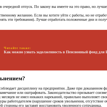
в очередной отпуск. По закону вы имеете на это право, но лучш
ственному желанию. Если вы хотите уйти с работы, но не отрабо
лнять эти требования). Лучше отработать положенные дни и полу
Читайте также:
Как можно узнать задолженность в Пенсионный фонд для
льнением?
и соблюдает дисциплину на предприятии. Даже при доказанном фа
замечание или оштрафовать. Законодательство призывает соизмер
 месяцев не имел никаких нареканий, правильно выполняет свои 
ры работодателем (нарушение сроков увольнения, отсутствие об
шей стороны его заставят восстановить уволенного сотрудника.