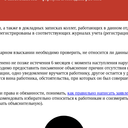
и, а также в докладных записках коллег, работающих в данном о
зарегистрированы в соответствующих журналах учета (регистрац
рном взыскании необходимо проверить, не относится ли данный
нено не позже истечения 6 месяцев с момента наступления нар
одимо предоставить письменное объяснение причин отсутствия н
ии, одно уведомление вручается работнику, другое остается у 
я вина работника, обстоятельства, при которых он был соверш
ои права и обязанности, понимать,
как правильно написать заявле
омендовать избирательно относиться к работникам и соизмерять
вать объяснительную).