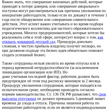
Важно знать, что совершение виновных действий, которые
приводят к потере доверия, или совершение аморального
поступка могут рассматриваться как причины увольнения по
инициативе работодателя, только если их докажут в течение 1
года после обнаружение или совершения сомнительного
действия. Этот аспект важно учитывать и во время подбора
педагогического коллектива для частного образовательного
учреждения. Многих предпринимателей, которые хотели бы
реализовать себя в этой сфере, интересует вопрос о том,
как
открыть домашний детский сад
. Процедура довольно
сложная, и чистую прибыль владелец получит нескоро, но
при должном подходе эта бизнес-идея обязательно поможет
создать успешный бизнес.
Также сотрудника нельзя уволить во время отпуска или в
период временной нетрудоспособности (за исключением
ликвидации организации или ИП). Но
даже учитывая последний фактор, работник должен быть
предупрежден об этом под расписку минимум за 2 месяца.
Процедуру увольнения сотрудников, которые находятся на
испытательном сроке, необходимо проводить согласно
нормам законодательства. Ст. 136 ТК РФ разъясняет, что
срок
выплаты отпускных
не должен превышать 3-дневный лимит
времени до ухода в отпуск. Причины лишения работы по
инициативе работодателя, если он является индивидуальным