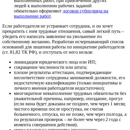
выполненных работ, при привлечении других
людей к выполнению рабочих заданий
обязательно оформляют
договор субподряда на
выполнение работ
.
Если работодателя не устраивает сотрудник, и он хочет
прекратить с ним трудовые отношения, самый легкий путь –
убедить его написать заявление на увольнение по
собственному желанию. Разработан исчерпывающий список
оснований для лишения работы по инициативе работодателя
(ст. 81,82 ТК РФ), и отступать от него нельзя:
ликвидация юридического лица или ИП;
сокращение численности или штата;
плохие результаты аттестации, подтверждающие
несоответствие сотрудника занимаемой должности, его
недостаточную квалификацию (только инициативы и
личного мнения работодателя недостаточно);
многократное невыполнение трудовых обязательств без
уважительной причины, например, опоздание, прогул
(если вина будет доказана не позднее, чем через 1 месяц
чистого времени после проступка, не считая
больничного, отпуска, но не позже, чем через полгода, а
по результатам проверок – не более чем через 2 года с
момента совершения действия);
смена владельца имущества организации;