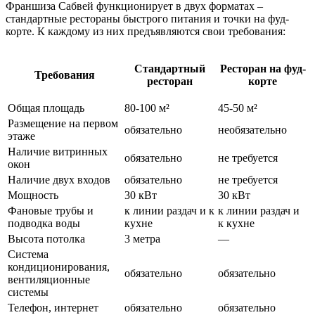
Франшиза Сабвей функционирует в двух форматах –
стандартные рестораны быстрого питания и точки на фуд-
корте. К каждому из них предъявляются свои требования:
Стандартный
Ресторан на фуд-
Требования
ресторан
корте
Общая площадь
80-100 м²
45-50 м²
Размещение на первом
обязательно
необязательно
этаже
Наличие витринных
обязательно
не требуется
окон
Наличие двух входов
обязательно
не требуется
Мощность
30 кВт
30 кВт
Фановые трубы и
к линии раздач и к
к линии раздач и
подводка воды
кухне
к кухне
Высота потолка
3 метра
—
Система
кондиционирования,
обязательно
обязательно
вентиляционные
системы
Телефон, интернет
обязательно
обязательно