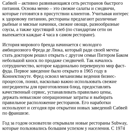
Сабвей – активно развивающаяся сеть ресторанов быстрого
питания. Основа меню – это свежие салаты и сэндвичи,
которые готовятся в присутствии клиентов. Учитывая интерес
к здоровому питанию, рестораны предлагают различные
рыбные и мясные начинки, свежие овощи, разнообразные
соусы, а также хрустящий хлеб (по стандартам сети он
выпекается каждые 4 часа в самом ресторане).
История мирового бренда начинается с молодого
амбициозного Фреда де Люка, который ради своей мечты
стать доктором решил открыть с другом семьи Питером Баком
небольшой киоск по продаже сэндвичей. Так началось
сотрудничество, которое кардинально перевернуло мир фаст-
фуда. Первое заведение было открыто в 1965 году в
Коннектикуте. Фред освоил механизмы ведения бизнес-
процессов, понял, насколько важно использовать свежие
ингредиенты для приготовления блюд, предоставлять
качественный сервис, устанавливать правильно цены,
держать невысокие операционные затраты и выбирать
правильное расположение ресторанов. Его наработки
используют и сегодня при открытии новых заведений Сабвей
по франшизе.
Год за годом основатели открывали новые рестораны Subway,
которые пользовались большим успехом у населения. С 1974