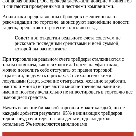
фондовая биржа). Оба брокера заслужили доверие у клиентов
и считаются проверенными и честными компаниями.
Аналитики представленных брокеров ежедневно дают
рекомендации по торговле, анонсируют важнейшие новости
за день, предлагают стратегии торговли и т.д.
Совет:
при открытии реального счета советуем не
рисковать последними средствами и всей суммой,
которой вы располагаете.
При торговле на реальном счете трейдеры сталкиваются с
таким понятием, как психология. Торгуя на «фантики»,
можно позволить себе отступать от правил торговой
стратегии, не думать о рисках. С психологическими
ловушками (азарт, желание отыграться, желание заработать
быстро и много) встречаются многие трейдеры-чайники,
именно поэтому желательно не инвестировать в торговлю все
имеющиеся средства.
Начать освоение биржевой торговли может каждый, но не
каждый добьется результата. 95% начинающих трейдеров
терпят неудачу и теряют свои деньги, однако доходы
остальных 5% исчисляются миллионами.