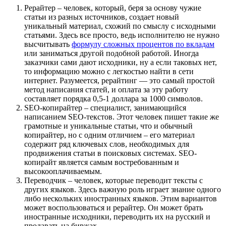
Рерайтер – человек, который, беря за основу чужие
статьи из разных источников, создает новый
уникальный материал, схожий по смыслу с исходными
статьями. Здесь все просто, ведь исполнителю не нужно
высчитывать
формулу сложных процентов по вкладам
или заниматься другой подобной работой. Иногда
заказчики сами дают исходники, ну а если таковых нет,
то информацию можно с легкостью найти в сети
интернет. Разумеется, рерайтинг — это самый простой
метод написания статей, и оплата за эту работу
составляет порядка 0,5-1 доллара за 1000 символов.
SEO-копирайтер – специалист, занимающийся
написанием SEO-текстов. Этот человек пишет такие же
грамотные и уникальные статьи, что и обычный
копирайтер, но с одним отличием – его материал
содержит ряд ключевых слов, необходимых для
продвижения статьи в поисковых системах. SEO-
копирайт является самым востребованным и
высокооплачиваемым.
Переводчик – человек, которые переводит тексты с
других языков. Здесь важную роль играет знание одного
либо нескольких иностранных языков. Этим вариантов
может воспользоваться и рерайтер. Он может брать
иностранные исходники, переводить их на русский и
продавать на биржах.