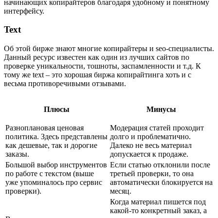
начинающих копирайтеров благодаря удобному и понятному
интерфейсу.
Text
Об этой бирже знают многие копирайтеры и seo-специалисты.
Данный ресурс известен как один из лучших сайтов по
проверке уникальности, тошноты, заспамленности и т.д. К
тому же text – это хорошая биржа копирайтинга хоть и с
весьма противоречивыми отзывами.
Плюсы
Минусы
Разноплановая ценовая
Модерация статей проходит
политика. Здесь представлены
долго и проблематично.
как дешевые, так и дорогие
Далеко не весь материал
заказы.
допускается к продаже.
Большой выбор инструментов
Если статью отклонили после
по работе с текстом (выше
третьей проверки, то она
уже упоминалось про сервис
автоматически блокируется на
проверки).
месяц.
Когда материал пишется под
какой-то конкретный заказ, а