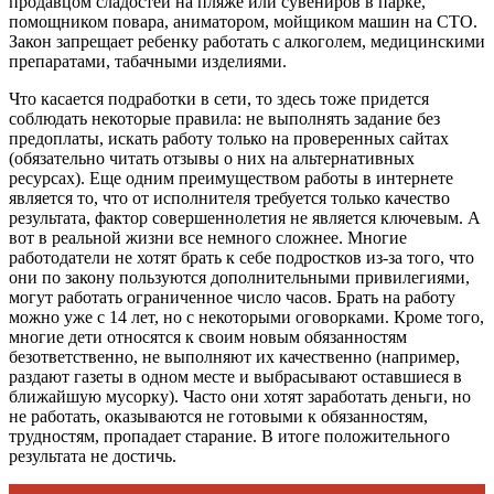
продавцом сладостей на пляже или сувениров в парке,
помощником повара, аниматором, мойщиком машин на СТО.
Закон запрещает ребенку работать с алкоголем, медицинскими
препаратами, табачными изделиями.
Что касается подработки в сети, то здесь тоже придется
соблюдать некоторые правила: не выполнять задание без
предоплаты, искать работу только на проверенных сайтах
(обязательно читать отзывы о них на альтернативных
ресурсах). Еще одним преимуществом работы в интернете
является то, что от исполнителя требуется только качество
результата, фактор совершеннолетия не является ключевым. А
вот в реальной жизни все немного сложнее. Многие
работодатели не хотят брать к себе подростков из-за того, что
они по закону пользуются дополнительными привилегиями,
могут работать ограниченное число часов. Брать на работу
можно уже с 14 лет, но с некоторыми оговорками. Кроме того,
многие дети относятся к своим новым обязанностям
безответственно, не выполняют их качественно (например,
раздают газеты в одном месте и выбрасывают оставшиеся в
ближайшую мусорку). Часто они хотят заработать деньги, но
не работать, оказываются не готовыми к обязанностям,
трудностям, пропадает старание. В итоге положительного
результата не достичь.