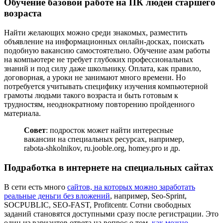
Обучение базовой работе на ПК людей старшего
возраста
Найти желающих можно среди знакомых, разместить
объявление на информационных онлайн-досках, поискать
подобную вакансию самостоятельно. Обучение азам работы
на компьютере не требует глубоких профессиональных
знаний и под силу даже школьнику. Оплата, как правило,
договорная, а уроки не занимают много времени. Но
потребуется учитывать специфику изучения компьютерной
грамоты людьми такого возраста и быть готовым к
трудностям, неоднократному повторению пройденного
материала.
Совет
: подросток может найти интересные
вакансии на специальных ресурсах, например,
rabota-shkolnikov, ru.jooble.org, homey.pro и др.
Подработка в интернете на специальных сайтах
В сети есть много
сайтов, на которых можно заработать
реальные деньги без вложений
, например, Seo-Sprint,
SOCPUBLIC, SEO-FAST, Profitcentr. Сотни свободных
заданий становятся доступными сразу после регистрации. Это
один из вариантов ответа на вопрос о том,
как можно