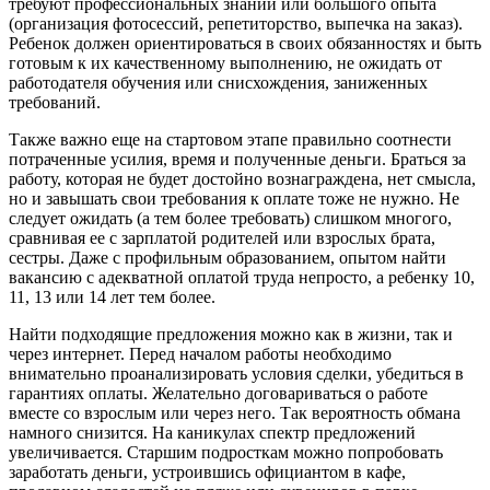
требуют профессиональных знаний или большого опыта
(организация фотосессий, репетиторство, выпечка на заказ).
Ребенок должен ориентироваться в своих обязанностях и быть
готовым к их качественному выполнению, не ожидать от
работодателя обучения или снисхождения, заниженных
требований.
Также важно еще на стартовом этапе правильно соотнести
потраченные усилия, время и полученные деньги. Браться за
работу, которая не будет достойно вознаграждена, нет смысла,
но и завышать свои требования к оплате тоже не нужно. Не
следует ожидать (а тем более требовать) слишком многого,
сравнивая ее с зарплатой родителей или взрослых брата,
сестры. Даже с профильным образованием, опытом найти
вакансию с адекватной оплатой труда непросто, а ребенку 10,
11, 13 или 14 лет тем более.
Найти подходящие предложения можно как в жизни, так и
через интернет. Перед началом работы необходимо
внимательно проанализировать условия сделки, убедиться в
гарантиях оплаты. Желательно договариваться о работе
вместе со взрослым или через него. Так вероятность обмана
намного снизится. На каникулах спектр предложений
увеличивается. Старшим подросткам можно попробовать
заработать деньги, устроившись официантом в кафе,