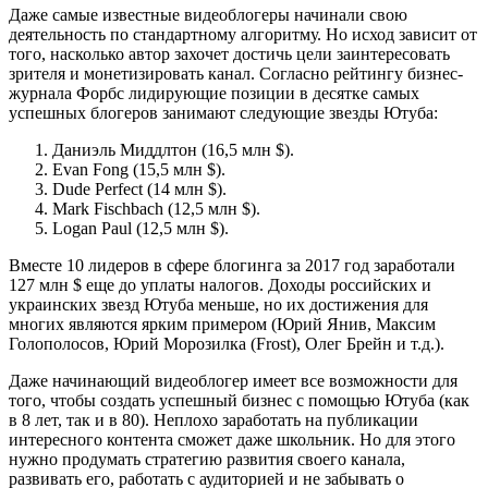
Даже самые известные видеоблогеры начинали свою
деятельность по стандартному алгоритму. Но исход зависит от
того, насколько автор захочет достичь цели заинтересовать
зрителя и монетизировать канал. Согласно рейтингу бизнес-
журнала Форбс лидирующие позиции в десятке самых
успешных блогеров занимают следующие звезды Ютуба:
Даниэль Миддлтон (16,5 млн $).
Evan Fong (15,5 млн $).
Dude Perfect (14 млн $).
Mark Fischbach (12,5 млн $).
Logan Paul (12,5 млн $).
Вместе 10 лидеров в сфере блогинга за 2017 год заработали
127 млн $ еще до уплаты налогов. Доходы российских и
украинских звезд Ютуба меньше, но их достижения для
многих являются ярким примером (Юрий Янив, Максим
Голополосов, Юрий Морозилка (Frost), Олег Брейн и т.д.).
Даже начинающий видеоблогер имеет все возможности для
того, чтобы создать успешный бизнес с помощью Ютуба (как
в 8 лет, так и в 80). Неплохо заработать на публикации
интересного контента сможет даже школьник. Но для этого
нужно продумать стратегию развития своего канала,
развивать его, работать с аудиторией и не забывать о