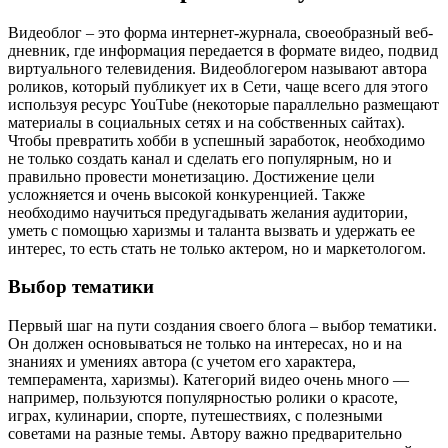
Видеоблог – это форма интернет-журнала, своеобразный веб-
дневник, где информация передается в формате видео, подвид
виртуального телевидения. Видеоблогером называют автора
роликов, который публикует их в Сети, чаще всего для этого
используя ресурс YouTube (некоторые параллельно размещают
материалы в социальных сетях и на собственных сайтах).
Чтобы превратить хобби в успешный заработок, необходимо
не только создать канал и сделать его популярным, но и
правильно провести монетизацию. Достижение цели
усложняется и очень высокой конкуренцией. Также
необходимо научиться предугадывать желания аудитории,
уметь с помощью харизмы и таланта вызвать и удержать ее
интерес, то есть стать не только актером, но и маркетологом.
Выбор тематики
Первый шаг на пути создания своего блога – выбор тематики.
Он должен основываться не только на интересах, но и на
знаниях и умениях автора (с учетом его характера,
темперамента, харизмы). Категорий видео очень много —
например, пользуются популярностью ролики о красоте,
играх, кулинарии, спорте, путешествиях, с полезными
советами на разные темы. Автору важно предварительно