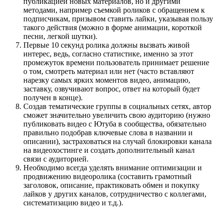
публикацией новых материалов, но и другими
методами, например съемкой роликов с обращением к
подписчикам, призывом ставить лайки, указывая пользу
такого действия (можно в форме анимации, короткой
песни, легкой шутки).
Первые 10 секунд ролика должны вызвать живой
интерес, ведь, согласно статистике, именно за этот
промежуток времени пользователь принимает решение
о том, смотреть материал или нет (часто вставляют
нарезку самых ярких моментов видео, анимацию,
заставку, озвучивают вопрос, ответ на который будет
получен в конце).
Создав тематические группы в социальных сетях, автор
сможет значительно увеличить свою аудиторию (нужно
публиковать видео с Ютуба в сообщества, обязательно
правильно подобрав ключевые слова в названии и
описании), застраховаться на случай блокировки канала
на видеохостинге и создать дополнительный канал
связи с аудиторией.
Необходимо всегда уделять внимание оптимизации и
продвижению видеоролика (составить грамотный
заголовок, описание, практиковать обмен и покупку
лайков у других каналов, сотрудничество с коллегами,
систематизацию видео и т.д.).