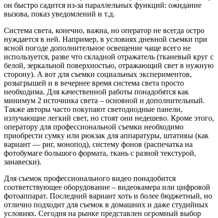
он быстро садится из-за параллельных функций: ожидание
вызова, показ уведомлений и т.д.
Система света, конечно, важна, но оператор не всегда остро
нуждается в ней. Например, в условиях дневной съемки при
ясной погоде дополнительное освещение чаще всего не
используется, разве что складной отражатель (тканевый круг с
белой, зеркальной поверхностью, отражающий свет в нужную
сторону). А вот для съемки социальных экспериментов,
розыгрышей и в вечернее время система света просто
необходима. Для качественной работы понадобятся как
минимум 2 источника света – основной и дополнительный.
Также авторы часто покупают светодиодные панели,
излучающие легкий свет, но стоят они недешево. Кроме этого,
оператору для профессиональной съемки необходимо
приобрести сумку или рюкзак для аппаратуры, штативы (как
вариант — риг, монопод), систему фонов (распечатка на
фотобумаге большого формата, ткань с разной текстурой,
занавески).
Для съемок профессионального видео понадобится
соответствующее оборудование – видеокамера или цифровой
фотоаппарат. Последний вариант хоть и более бюджетный, но
отлично подходит для съемок в домашних и даже студийных
условиях. Сегодня на рынке представлен огромный выбор