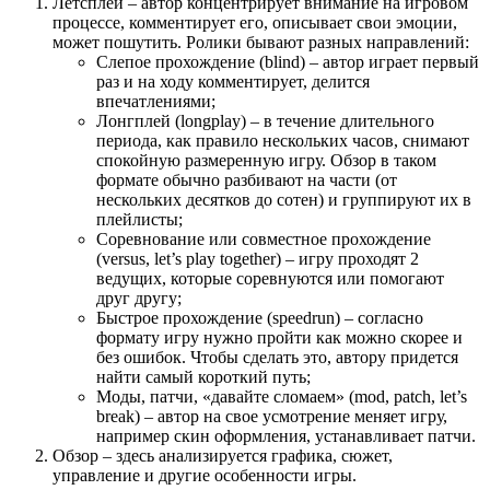
Летсплей – автор концентрирует внимание на игровом
процессе, комментирует его, описывает свои эмоции,
может пошутить. Ролики бывают разных направлений:
Слепое прохождение (blind) – автор играет первый
раз и на ходу комментирует, делится
впечатлениями;
Лонгплей (longplay) – в течение длительного
периода, как правило нескольких часов, снимают
спокойную размеренную игру. Обзор в таком
формате обычно разбивают на части (от
нескольких десятков до сотен) и группируют их в
плейлисты;
Соревнование или совместное прохождение
(versus, let’s play together) – игру проходят 2
ведущих, которые соревнуются или помогают
друг другу;
Быстрое прохождение (speedrun) – согласно
формату игру нужно пройти как можно скорее и
без ошибок. Чтобы сделать это, автору придется
найти самый короткий путь;
Моды, патчи, «давайте сломаем» (mod, patch, let’s
break) – автор на свое усмотрение меняет игру,
например скин оформления, устанавливает патчи.
Обзор – здесь анализируется графика, сюжет,
управление и другие особенности игры.