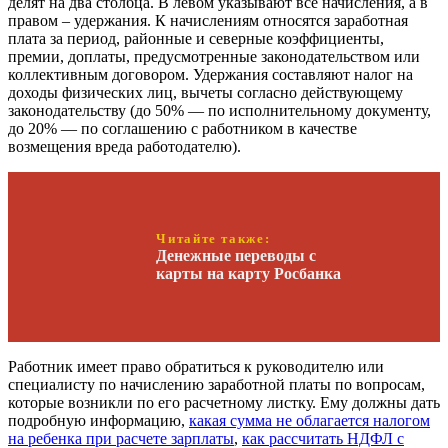
делят на два столбца. В левом указывают все начисления, а в
правом – удержания. К начислениям относятся заработная
плата за период, районные и северные коэффициенты,
премии, доплаты, предусмотренные законодательством или
коллективным договором. Удержания составляют налог на
доходы физических лиц, вычеты согласно действующему
законодательству (до 50% — по исполнительному документу,
до 20% — по соглашению с работником в качестве
возмещения вреда работодателю).
Читайте также:
Денежные переводы с
карты на карту Росбанка
Работник имеет право обратиться к руководителю или
специалисту по начислению заработной платы по вопросам,
которые возникли по его расчетному листку. Ему должны дать
подробную информацию,
какая сумма не облагается налогом
на ребенка при расчете зарплаты
,
как рассчитать НДФЛ с